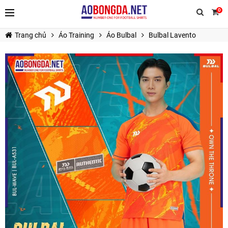
0
Trang chủ
Áo Training
Áo Bulbal
Bulbal Lavento
TIẾP TỤC MUA HÀNG