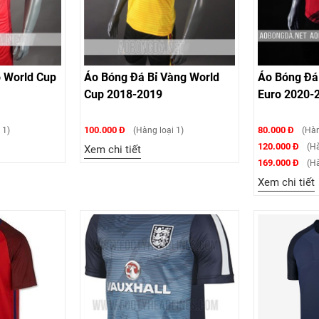
ỏ World Cup
Áo Bóng Đá Bỉ Vàng World
Áo Bóng Đá 
Cup 2018-2019
Euro 2020-
100.000 Đ
80.000 Đ
 1)
(Hàng loại 1)
(Hàn
120.000 Đ
(Hà
Xem chi tiết
169.000 Đ
(Hà
Xem chi tiết