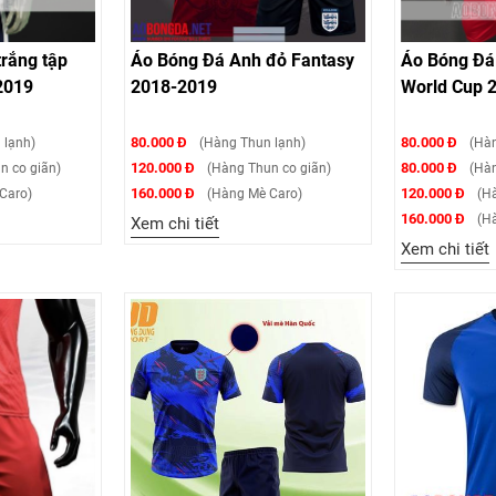
rắng tập
Áo Bóng Đá Anh đỏ Fantasy
Áo Bóng Đá
2019
2018-2019
World Cup 
80.000 Đ
80.000 Đ
 lạnh)
(Hàng Thun lạnh)
(Hàn
120.000 Đ
80.000 Đ
n co giãn)
(Hàng Thun co giãn)
(Hàn
160.000 Đ
120.000 Đ
Caro)
(Hàng Mè Caro)
(Hà
160.000 Đ
(Hà
Xem chi tiết
Xem chi tiết