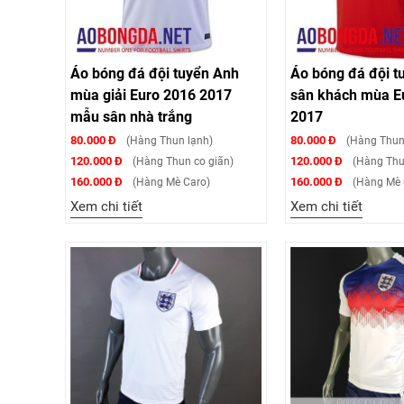
Áo bóng đá đội tuyển Anh
Áo bóng đá đội t
mùa giải Euro 2016 2017
sân khách mùa E
mẫu sân nhà trắng
2017
80.000 Đ
80.000 Đ
(Hàng Thun lạnh)
(Hàng Thun
120.000 Đ
120.000 Đ
(Hàng Thun co giãn)
(Hàng Thu
160.000 Đ
160.000 Đ
(Hàng Mè Caro)
(Hàng Mè 
Xem chi tiết
Xem chi tiết