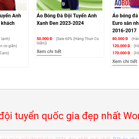
Tuyển Anh
Áo Bóng Đá Đội Tuyển Anh
Áo bóng đá 
 khách
Xanh Đen 2023-2024
Euro sân nh
2016-2017
50.000 Đ
80.000 Đ
 lạnh)
(Sale 60% (Hàng Thun Co
(Hàn
Giãn))
120.000 Đ
n co giãn)
(Hà
Xem chi tiết
170.000 Đ
Caro)
(Hà
Xem chi tiết
đội tuyển quốc gia đẹp nhất Wo