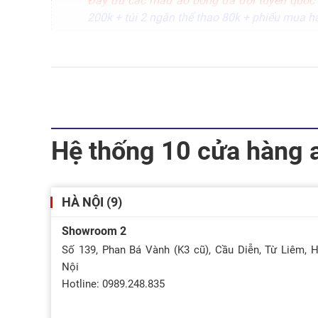
Đầy đủ các mẫu áo bóng đá đội tuyển quô
200k + túi 2 ngăn thể thao 80k + phiếu mua h
Hệ thống 10 cửa hàng 
HÀ NỘI (9)
Showroom 2
Số 139, Phan Bá Vành (K3 cũ), Cầu Diễn, Từ Liêm, 
Nội
Hotline: 0989.248.835