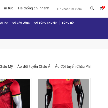
0
Tin tức
Hệ thống chi nhánh
ÀI TAY
ĐỒ CẦU LÔNG
ĐỒ BÓNG CHUYỀN
BÓNG RỔ
 Châu Mỹ
Áo đội tuyển Châu Á
Áo đội tuyển Châu Phi
 TỤC MUA HÀNG