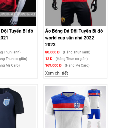
Đội Tuyển Bỉ đỏ
Áo Bóng Đá Đội Tuyển Bỉ đỏ
2021
world cup sân nhà 2022-
2023
80.000 Đ
g Thun lạnh)
(Hàng Thun lạnh)
12 Đ
ng Thun co giãn)
(Hàng Thun co giãn)
169.000 Đ
ng Mè Caro)
(Hàng Mè Caro)
Xem chi tiết