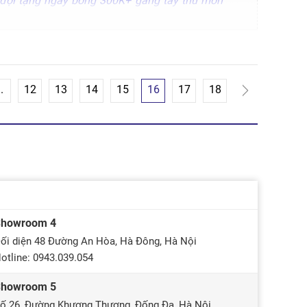
đội tặng ngay bóng 300K+ găng tay thủ môn
..
12
13
14
15
16
17
18
Showroom 4
ối diện 48 Đường An Hòa, Hà Đông, Hà Nội
otline: 0943.039.054
Showroom 5
ố 26, Đường Khương Thượng, Đống Đa, Hà Nội