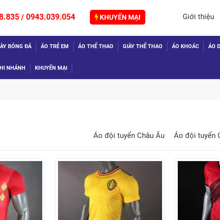
8.835
0943.039.054
Giới thiệu
/
KHUYẾN MẠI
IÀY BÓNG ĐÁ
ÁO TRẺ EM
ÁO THỂ THAO
GIÀY THỂ THAO
ÁO KHOÁC
ÁO D
HI NHÁNH
KHUYẾN MẠI
Áo đội tuyển Châu Âu
Áo đội tuyển
TIẾP