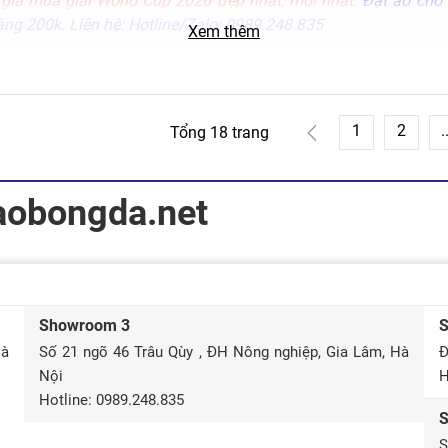
́c gia mùa giải World Cup 2026
đẹp nhất, mới nhất
.
Đặt áo
cho 
àng 200k. Liên hệ: Hotline/Zalo: 0989.248.835
Xem thêm
1
2
.
Tổng 18 trang
aobongda.net
Showroom 3
Hà
Số 21 ngõ 46 Trâu Qùy , ĐH Nông nghiệp, Gia Lâm, Hà
Đ
Nội
H
Hotline: 0989.248.835
S