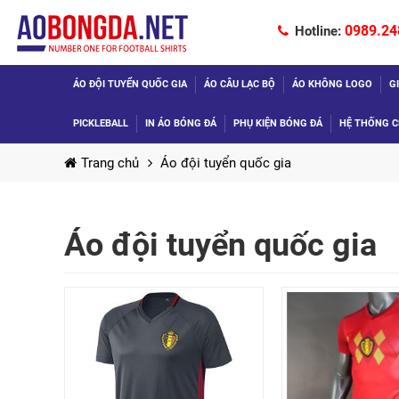
0989.24
Hotline:
ÁO ĐỘI TUYỂN QUỐC GIA
ÁO CÂU LẠC BỘ
ÁO KHÔNG LOGO
G
PICKLEBALL
IN ÁO BÓNG ĐÁ
PHỤ KIỆN BÓNG ĐÁ
HỆ THỐNG C
Trang chủ
Áo đội tuyển quốc gia
Áo đội tuyển quốc gia