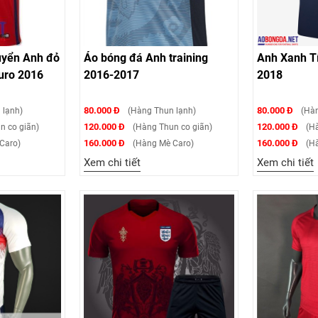
uyển Anh đỏ
Áo bóng đá Anh training
Anh Xanh T
uro 2016
2016-2017
2018
80.000 Đ
80.000 Đ
 lạnh)
(Hàng Thun lạnh)
(Hàn
120.000 Đ
120.000 Đ
n co giãn)
(Hàng Thun co giãn)
(Hà
160.000 Đ
160.000 Đ
Caro)
(Hàng Mè Caro)
(Hà
Xem chi tiết
Xem chi tiết