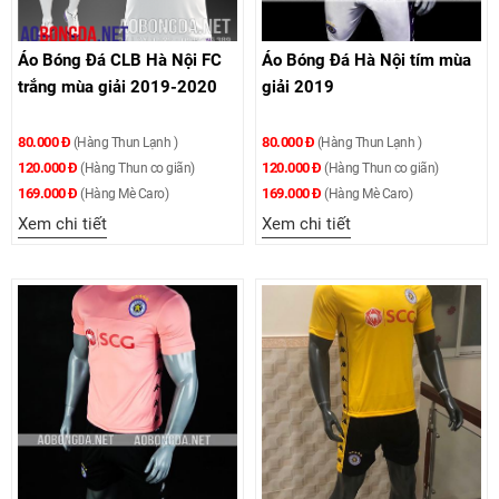
Áo Bóng Đá CLB Hà Nội FC
Áo Bóng Đá Hà Nội tím mùa
trắng mùa giải 2019-2020
giải 2019
80.000 Đ
80.000 Đ
(Hàng Thun Lạnh )
(Hàng Thun Lạnh )
120.000 Đ
120.000 Đ
(Hàng Thun co giãn)
(Hàng Thun co giãn)
169.000 Đ
169.000 Đ
(Hàng Mè Caro)
(Hàng Mè Caro)
Xem chi tiết
Xem chi tiết