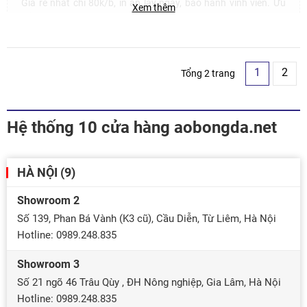
Giá rẻ nhất chỉ 80k/b, in ấn lấy ngay, bảo hành vĩnh viễn. Ưu
Xem thêm
đãi lớn khi đặt đội. Hotline: 0989.248.835
1
2
Tổng 2 trang
Hệ thống 10 cửa hàng aobongda.net
HÀ NỘI (9)
Showroom 2
Số 139, Phan Bá Vành (K3 cũ), Cầu Diễn, Từ Liêm, Hà Nội
Hotline: 0989.248.835
Showroom 3
Số 21 ngõ 46 Trâu Qùy , ĐH Nông nghiệp, Gia Lâm, Hà Nội
Hotline: 0989.248.835