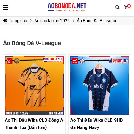
0
Trang chủ
Áo câu lạc bộ 2026
Áo Bóng Đá V-League
Áo Bóng Đá V-League
TIẾP TỤC MUA HÀNG
Áo Thi Đấu Wika CLB Đông Á
Áo Thi Đấu Wika CLB SHB
Thanh Hoá (Bản Fan)
Đà Nẵng Navy