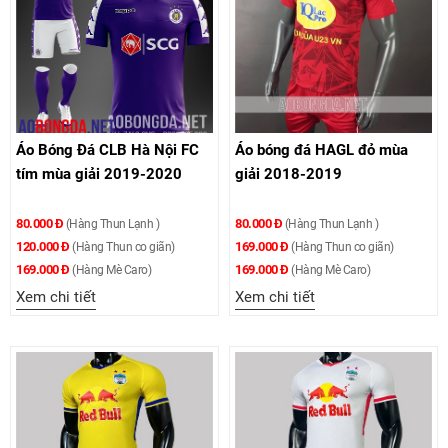
Áo Bóng Đá CLB Hà Nội FC
Áo bóng đá HAGL đỏ mùa
tím mùa giải 2019-2020
giải 2018-2019
80.000 Đ
80.000 Đ
(Hàng Thun Lạnh )
(Hàng Thun Lạnh )
120.000 Đ
169.000 Đ
(Hàng Thun co giãn)
(Hàng Thun co giãn)
169.000 Đ
169.000 Đ
(Hàng Mè Caro)
(Hàng Mè Caro)
Xem chi tiết
Xem chi tiết