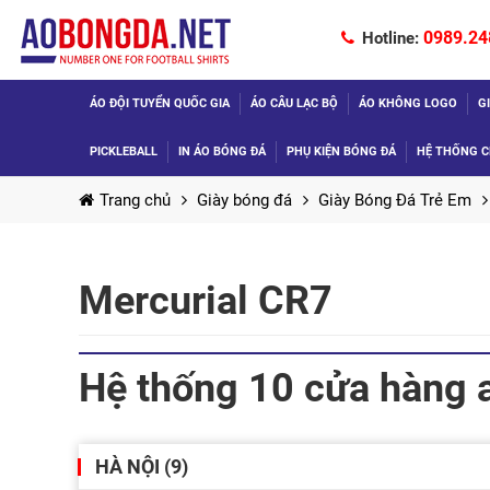
0989.24
Hotline:
ÁO ĐỘI TUYỂN QUỐC GIA
ÁO CÂU LẠC BỘ
ÁO KHÔNG LOGO
G
PICKLEBALL
IN ÁO BÓNG ĐÁ
PHỤ KIỆN BÓNG ĐÁ
HỆ THỐNG C
Trang chủ
Giày bóng đá
Giày Bóng Đá Trẻ Em
Mercurial CR7
Hệ thống 10 cửa hàng 
HÀ NỘI (9)