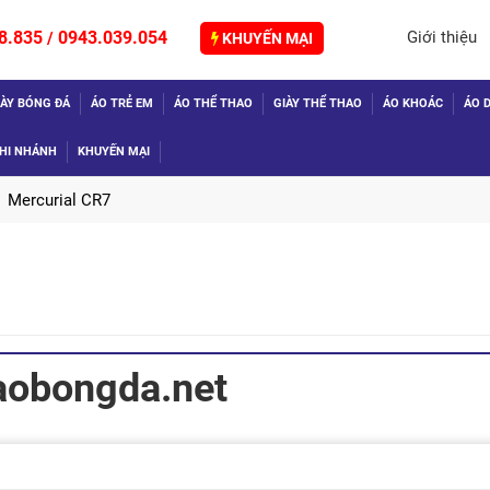
8.835
0943.039.054
Giới thiệu
/
KHUYẾN MẠI
IÀY BÓNG ĐÁ
ÁO TRẺ EM
ÁO THỂ THAO
GIÀY THỂ THAO
ÁO KHOÁC
ÁO D
HI NHÁNH
KHUYẾN MẠI
Mercurial CR7
TIẾP
aobongda.net