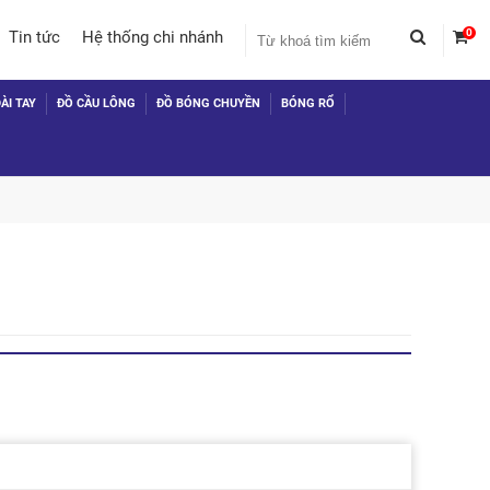
0
Tin tức
Hệ thống chi nhánh
ÀI TAY
ĐỒ CẦU LÔNG
ĐỒ BÓNG CHUYỀN
BÓNG RỔ
 TỤC MUA HÀNG