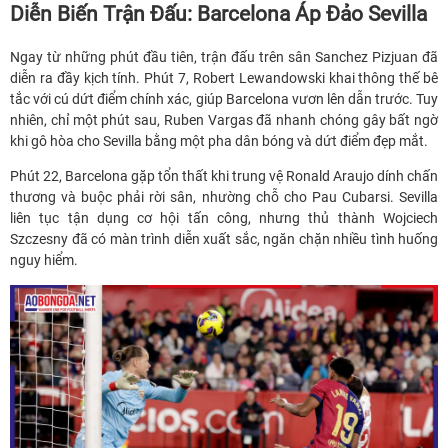
Diễn Biến Trận Đấu: Barcelona Áp Đảo Sevilla
Ngay từ những phút đầu tiên, trận đấu trên sân Sanchez Pizjuan đã
diễn ra đầy kịch tính. Phút 7, Robert Lewandowski khai thông thế bê
tắc với cú dứt điểm chính xác, giúp Barcelona vươn lên dẫn trước. Tuy
nhiên, chỉ một phút sau, Ruben Vargas đã nhanh chóng gây bất ngờ
khi gô hòa cho Sevilla bằng một pha dân bóng và dứt điểm đẹp mắt.
Phút 22, Barcelona gặp tổn thất khi trung vệ Ronald Araujo dính chấn
thương và buộc phải rời sân, nhường chỗ cho Pau Cubarsi. Sevilla
liên tục tận dụng cơ hội tấn công, nhưng thủ thành Wojciech
Szczesny đã có màn trình diễn xuất sắc, ngăn chặn nhiều tình huống
nguy hiểm.