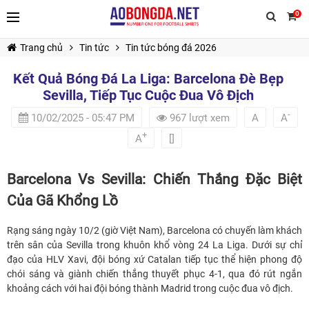
0
Trang chủ
Tin tức
Tin tức bóng đá 2026
Kết Quả Bóng Đá La Liga: Barcelona Đè Bẹp
Sevilla, Tiếp Tục Cuộc Đua Vô Địch
-
10/02/2025 - 05:47 PM
967 lượt xem
A
A
+
A
[]
TIẾP TỤC MUA HÀNG
Barcelona Vs Sevilla: Chiến Thắng Đặc Biệt
Của Gã Khổng Lồ
Rạng sáng ngày 10/2 (giờ Việt Nam), Barcelona có chuyến làm khách
trên sân của Sevilla trong khuôn khổ vòng 24 La Liga. Dưới sự chỉ
đạo của HLV Xavi, đội bóng xứ Catalan tiếp tục thể hiện phong độ
chói sáng và giành chiến thắng thuyết phục 4-1, qua đó rút ngắn
khoảng cách với hai đội bóng thành Madrid trong cuộc đua vô địch.