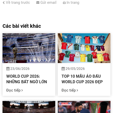
Về trang trước
Gửi email
In trang
Các bài viết khác
23/06/2026
29/05/2026
WORLD CUP 2026:
TOP 10 MẪU ÁO ĐẤU
Sau
Wor
NHỮNG BẤT NGỜ LỚN
WORLD CUP 2026 ĐẸP
hơn
Cu
NHẤT SAU HAI TUẦN
NHẤT – FAN BÓNG ĐÁ
hai
202
Đọc tiếp
Đọc tiếp
THI ĐẤU
KHÔNG THỂ BỎ QUA
tuần
đan
tranh
nón
tài
lên
sôi
từn