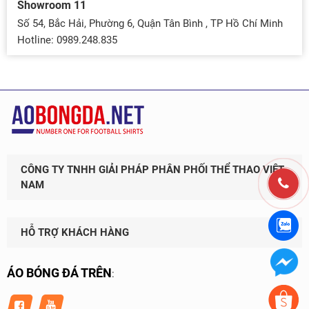
đan
Showroom 11
tìm
Số 54, Bắc Hải, Phường 6, Quận Tân Bình , TP Hồ Chí Minh
kiế
Hotline: 0989.248.835
mộ
mẫ
áo
vừa
đẹp
vừa
nổi
bật
CÔNG TY TNHH GIẢI PHÁP PHÂN PHỐI THỂ THAO VIỆT
để
NAM
chá
cùn
mù
Wor
HỖ TRỢ KHÁCH HÀNG
Cup
dướ
ÁO BÓNG ĐÁ TRÊN
:
đây
là
TO