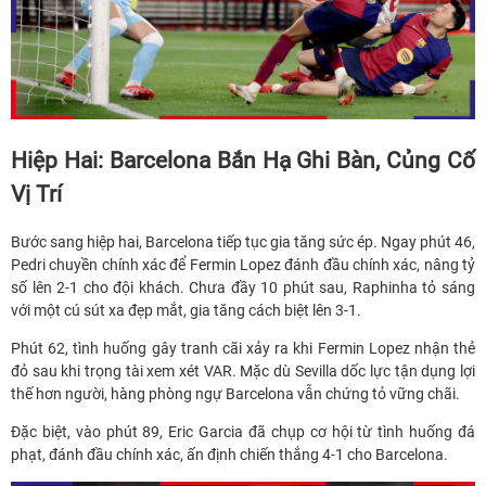
Hiệp Hai: Barcelona Bắn Hạ Ghi Bàn, Củng Cố
Vị Trí
Bước sang hiệp hai, Barcelona tiếp tục gia tăng sức ép. Ngay phút 46,
Pedri chuyền chính xác để Fermin Lopez đánh đầu chính xác, nâng tỷ
số lên 2-1 cho đội khách. Chưa đầy 10 phút sau, Raphinha tỏ sáng
với một cú sút xa đẹp mắt, gia tăng cách biệt lên 3-1.
Phút 62, tình huống gây tranh cãi xảy ra khi Fermin Lopez nhận thẻ
đỏ sau khi trọng tài xem xét VAR. Mặc dù Sevilla dốc lực tận dụng lợi
thế hơn người, hàng phòng ngự Barcelona vẫn chứng tỏ vững chãi.
Đặc biệt, vào phút 89, Eric Garcia đã chụp cơ hội từ tình huống đá
phạt, đánh đầu chính xác, ấn định chiến thắng 4-1 cho Barcelona.