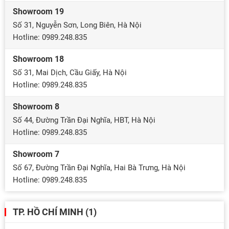
địch,
các
đội
Showroom 19
giải
hiệ
tuyển
Số 31, Nguyễn Sơn, Long Biên, Hà Nội
đấu
đại
quốc
Hotline: 0989.248.835
còn
pha
gia.
xuất
chấ
Giải
Showroom 18
hiện
retr
đấu
Số 31, Mai Dịch, Cầu Giấy, Hà Nội
hàng
tạo
được
Hotline: 0989.248.835
loạt
nên
tổ
bất
cơn
chức
Showroom 8
ngờ
sốt
đồng
khiến
mạ
Số 44, Đường Trần Đại Nghĩa, HBT, Hà Nội
thời
giới
mẽ
Hotline: 0989.248.835
tại
chuyên
tro
ba
môn
cộn
Showroom 7
quốc
phải
đồ
gia
Số 67, Đường Trần Đại Nghĩa, Hai Bà Trưng, Hà Nội
ngỡ
yêu
gồm
Hotline: 0989.248.835
ngàng.
bón
Mỹ
đá.
Canada
Nế
TP. HỒ CHÍ MINH (1)
và
bạn
Mexico.