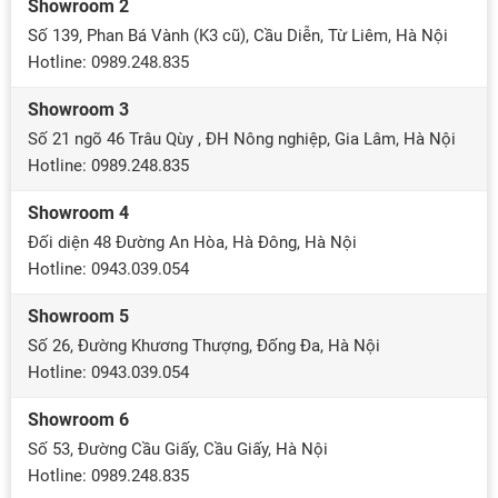
cảm
đư
bóng
TỔ
Showroom 2
xúc
ngư
đá
VỚI
Số 139, Phan Bá Vành (K3 cũ), Cầu Diễn, Từ Liêm, Hà Nội
cho
hâ
toàn
MA
Hotline: 0989.248.835
người
mộ
cầu
CU
hâm
săn
khi
CH
Showroom 3
mộ.
đón
đây
VÀ
Số 21 ngõ 46 Trâu Qùy , ĐH Nông nghiệp, Gia Lâm, Hà Nội
Không
Nă
sẽ
NH
Hotline: 0989.248.835
chỉ
nay,
là
TỚI
chứng
nhi
kỳ
MA
Showroom 4
kiến
đội
World
Đối diện 48 Đường An Hòa, Hà Đông, Hà Nội
màn
tuy
Cup
Hotline: 0943.039.054
trình
ma
lớn
diễn
đến
nhất
Showroom 5
ấn
thiế
lịch
tượng
kế
Số 26, Đường Khương Thượng, Đống Đa, Hà Nội
sử
của
cực
với
Hotline: 0943.039.054
các
kỳ
sự
ứng
ấn
Showroom 6
tham
cử
tượ
dự
Số 53, Đường Cầu Giấy, Cầu Giấy, Hà Nội
viên
với
của
Hotline: 0989.248.835
vô
pho
48