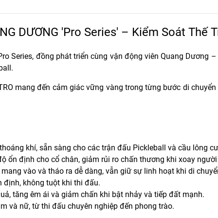
G DƯƠNG 'Pro Series' – Kiểm Soát Thế T
Pro Series
, đồng phát triển cùng vận động viên Quang Dương 
ball
.
TRO mang đến cảm giác vững vàng trong từng bước di chuyển – 
 thoáng khí, sẵn sàng cho các trận đấu Pickleball và cầu lông c
độ ổn định cho cổ chân, giảm rủi ro chấn thương khi xoay người
 mang vào và tháo ra dễ dàng, vẫn giữ sự linh hoạt khi di chuyể
n định, không tuột khi thi đấu.
quả, tăng êm ái và giảm chấn khi bật nhảy và tiếp đất mạnh.
m và nữ, từ thi đấu chuyên nghiệp đến phong trào.