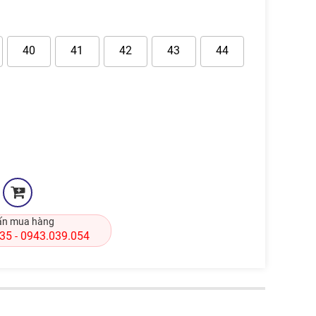
40
41
42
43
44
ấn mua hàng
835
0943.039.054
-