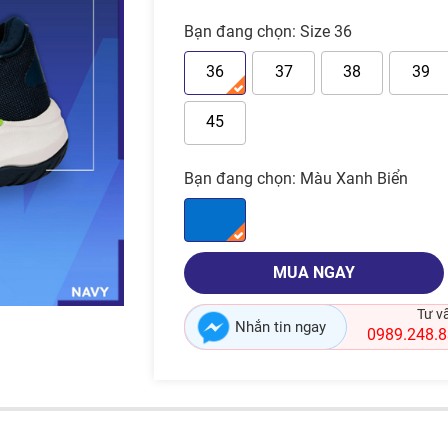
Bạn đang chọn:
Size 36
36
37
38
39
45
Bạn đang chọn:
Màu Xanh Biển
MUA NGAY
Tư v
Nhắn tin ngay
0989.248.