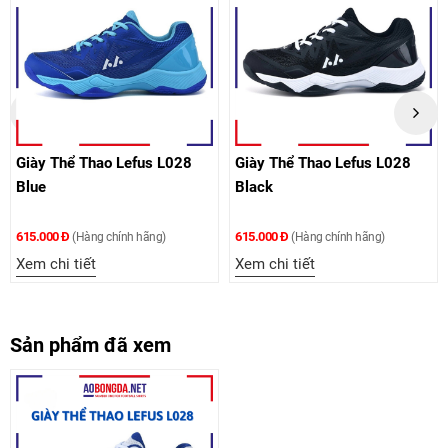
 Thể Thao Lefus L028
Giày Thể Thao Lefus L028
Giày 
Black
White
00 Đ
615.000 Đ
615.000
(Hàng chính hãng)
(Hàng chính hãng)
chi tiết
Xem chi tiết
Xem ch
Sản phẩm đã xem