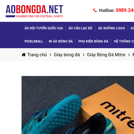
0989.24
Hotline:
ÁO ĐỘI TUYỂN QUỐC GIA
ÁO CÂU LẠC BỘ
ÁO KHÔNG LOGO
G
PICKLEBALL
IN ÁO BÓNG ĐÁ
PHỤ KIỆN BÓNG ĐÁ
HỆ THỐNG C
Trang chủ
Giày bóng đá
Giày Bóng Đá Mitre