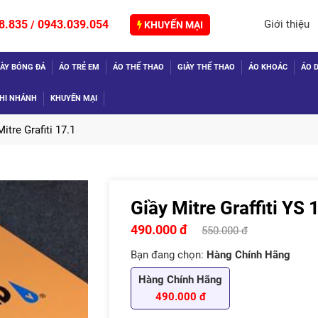
8.835
0943.039.054
Giới thiệu
/
KHUYẾN MẠI
IÀY BÓNG ĐÁ
ÁO TRẺ EM
ÁO THỂ THAO
GIÀY THỂ THAO
ÁO KHOÁC
ÁO D
HI NHÁNH
KHUYẾN MẠI
Mitre Grafiti 17.1
Giầy Mitre Graffiti YS
TIẾP
490.000 đ
550.000 đ
Bạn đang chọn:
Hàng Chính Hãng
Hàng Chính Hãng
490.000 đ