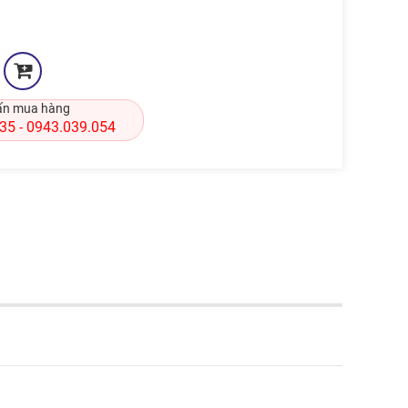
ấn mua hàng
835
0943.039.054
-