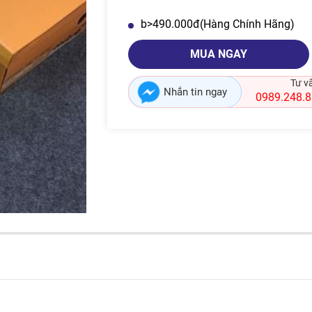
b>490.000đ
(Hàng Chính Hãng)
MUA NGAY
Tư v
Nhắn tin ngay
0989.248.