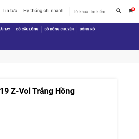
0
Tin tức
Hệ thống chi nhánh
ÀI TAY
ĐỒ CẦU LÔNG
ĐỒ BÓNG CHUYỀN
BÓNG RỔ
19 Z-Vol Trắng Hồng
 TỤC MUA HÀNG