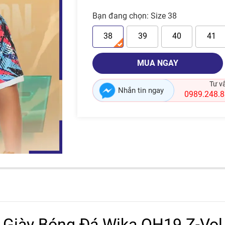
Bạn đang chọn:
Size 38
38
39
40
41
MUA NGAY
Tư v
Nhắn tin ngay
0989.248.
Giày Bóng Đá Wika QH19 Z-Vo