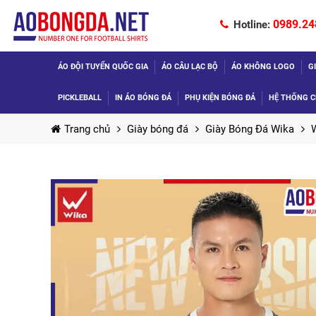
0989.24
Hotline:
ÁO ĐỘI TUYỂN QUỐC GIA
ÁO CÂU LẠC BỘ
ÁO KHÔNG LOGO
G
PICKLEBALL
IN ÁO BÓNG ĐÁ
PHỤ KIỆN BÓNG ĐÁ
HỆ THỐNG C
Trang chủ
Giày bóng đá
Giày Bóng Đá Wika