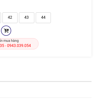
42
43
44
ấn mua hàng
835
0943.039.054
-
l