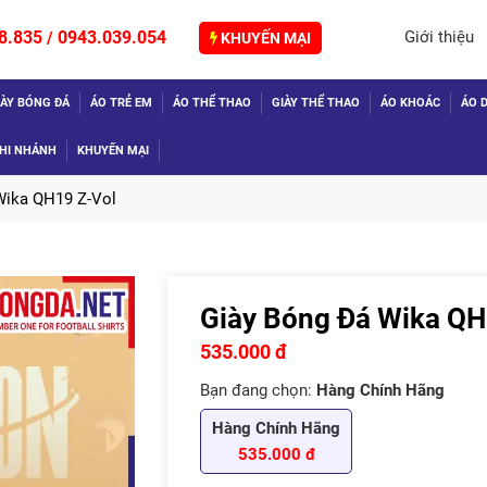
8.835
0943.039.054
Giới thiệu
/
KHUYẾN MẠI
IÀY BÓNG ĐÁ
ÁO TRẺ EM
ÁO THỂ THAO
GIÀY THỂ THAO
ÁO KHOÁC
ÁO D
HI NHÁNH
KHUYẾN MẠI
Wika QH19 Z-Vol
Giày Bóng Đá Wika QH
TIẾP
535.000 đ
Bạn đang chọn:
Hàng Chính Hãng
Hàng Chính Hãng
535.000 đ