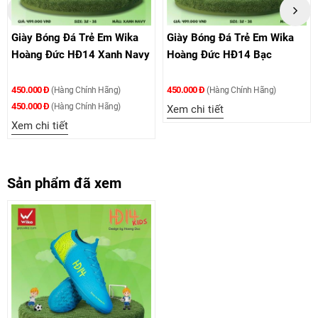
iày Bóng Đá Trẻ Em Wika
Giày Bóng Đá Trẻ Em Wika
Gi
oàng Đức HĐ14 Xanh Navy
Hoàng Đức HĐ14 Bạc
Ho
50.000 Đ
450.000 Đ
450
(Hàng Chính Hãng)
(Hàng Chính Hãng)
50.000 Đ
(Hàng Chính Hãng)
Xem chi tiết
Xem
em chi tiết
Sản phẩm đã xem