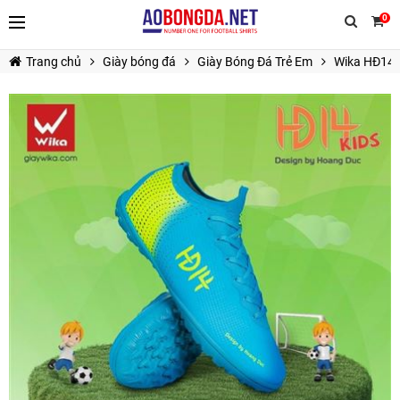
0
Trang chủ
Giày bóng đá
Giày Bóng Đá Trẻ Em
Wika HĐ14 
TIẾP TỤC MUA HÀNG