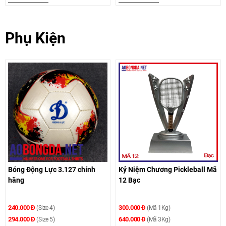
Phụ Kiện
Bóng Động Lực 3.127 chính
Kỷ Niệm Chương Pickleball Mã
hãng
12 Bạc
240.000 Đ
300.000 Đ
(Size 4)
(Mã 1Kg)
294.000 Đ
640.000 Đ
(Size 5)
(Mã 3Kg)