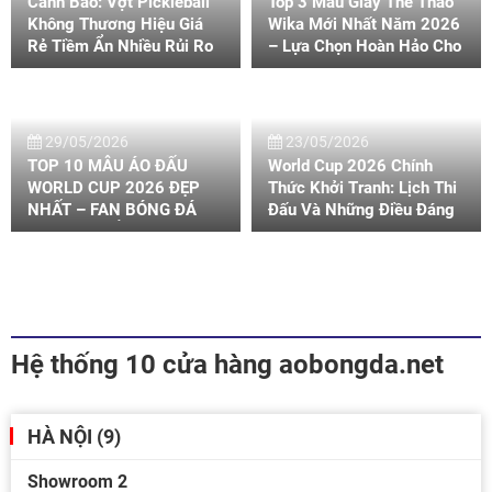
Cảnh Báo: Vợt Pickleball
Top 3 Mẫu Giày Thể Thao
Không Thương Hiệu Giá
Wika Mới Nhất Năm 2026
Rẻ Tiềm Ẩn Nhiều Rủi Ro
– Lựa Chọn Hoàn Hảo Cho
Giày Thể Thao
29/05/2026
23/05/2026
TOP 10 MẪU ÁO ĐẤU
World Cup 2026 Chính
WORLD CUP 2026 ĐẸP
Thức Khởi Tranh: Lịch Thi
NHẤT – FAN BÓNG ĐÁ
Đấu Và Những Điều Đáng
KHÔNG THỂ BỎ QUA
Chờ Đợi
Hệ thống 10 cửa hàng aobongda.net
HÀ NỘI (9)
Showroom 2