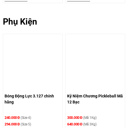
Phụ Kiện
Bóng Động Lực 3.127 chính
Kỷ Niệm Chương Pickleball Mã
hãng
12 Bạc
240.000 Đ
300.000 Đ
(Size 4)
(Mã 1Kg)
294.000 Đ
640.000 Đ
(Size 5)
(Mã 3Kg)