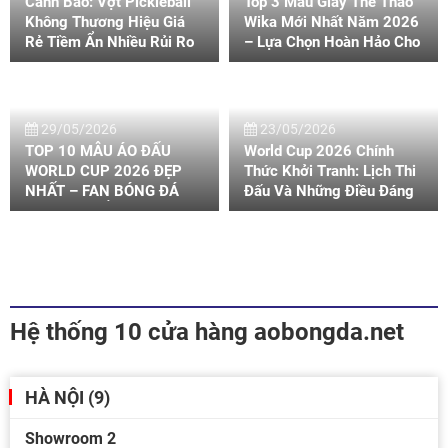
Cảnh Báo: Vợt Pickleball
Top 3 Mẫu Giày Thể Thao
Không Thương Hiệu Giá
Wika Mới Nhất Năm 2026
Rẻ Tiềm Ẩn Nhiều Rủi Ro
– Lựa Chọn Hoàn Hảo Cho
Giày Thể Thao
29/05/2026
23/05/2026
TOP 10 MẪU ÁO ĐẤU
World Cup 2026 Chính
WORLD CUP 2026 ĐẸP
Thức Khởi Tranh: Lịch Thi
NHẤT – FAN BÓNG ĐÁ
Đấu Và Những Điều Đáng
KHÔNG THỂ BỎ QUA
Chờ Đợi
Hệ thống 10 cửa hàng aobongda.net
HÀ NỘI (9)
Showroom 2