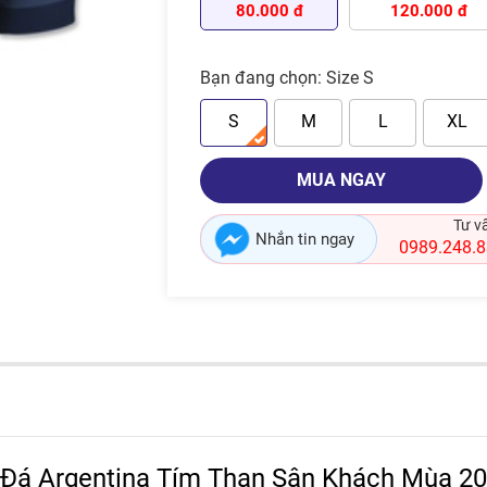
80.000 đ
120.000 đ
Bạn đang chọn:
Size S
S
M
L
XL
MUA NGAY
Tư v
Nhắn tin ngay
0989.248.
Đá Argentina Tím Than Sân Khách Mùa 20