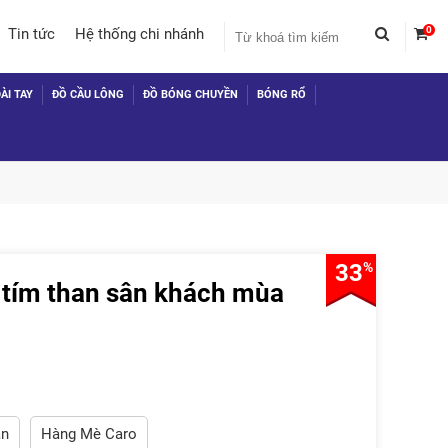
0
Tin tức
Hệ thống chi nhánh
ÀI TAY
ĐỒ CẦU LÔNG
ĐỒ BÓNG CHUYỀN
BÓNG RỔ
33
%
 tím than sân khách mùa
 TỤC MUA HÀNG
ãn
Hàng Mè Caro