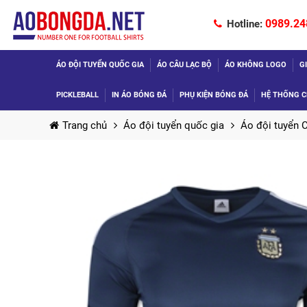
0989.24
Hotline:
ÁO ĐỘI TUYỂN QUỐC GIA
ÁO CÂU LẠC BỘ
ÁO KHÔNG LOGO
G
PICKLEBALL
IN ÁO BÓNG ĐÁ
PHỤ KIỆN BÓNG ĐÁ
HỆ THỐNG C
Trang chủ
Áo đội tuyển quốc gia
Áo đội tuyển 