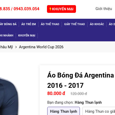
8.835
0943.039.054
Giới thiệu
/
KHUYẾN MẠI
IÀY BÓNG ĐÁ
ÁO TRẺ EM
ÁO THỂ THAO
GIÀY THỂ THAO
ÁO KHOÁC
ÁO D
HI NHÁNH
KHUYẾN MẠI
Châu Mỹ
Argentina World Cup 2026
Áo Bóng Đá Argentina
TIẾP
2016 - 2017
80.000 đ
120.000 đ
Bạn đang chọn:
Hàng Thun lạnh
Hàng Thun lạnh
Hàng Thun co gi