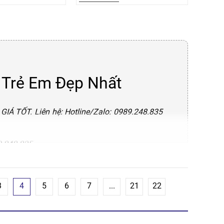
 Trẻ Em Đẹp Nhất
y- GIÁ TỐT. Liên hệ: Hotline/Zalo: 0989.248.835
9.248.835
3
4
5
6
7
...
21
22