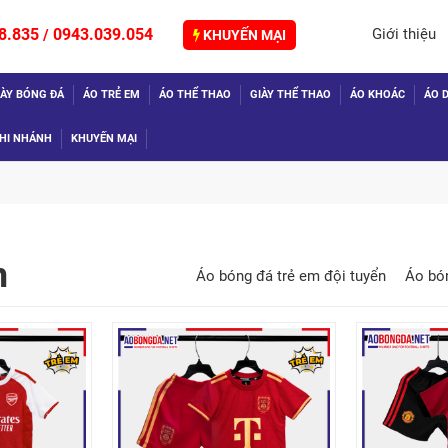
8.835
0943.039.054
Giới thiệu
/
KHUYẾN MẠI
IÀY BÓNG ĐÁ
ÁO TRẺ EM
ÁO THỂ THAO
GIÀY THỂ THAO
ÁO KHOÁC
ÁO D
HI NHÁNH
KHUYẾN MẠI
m
Áo bóng đá trẻ em đội tuyển
Áo bón
TIẾP