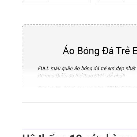
Áo Bóng Đá Trẻ 
FULL mẫu quần áo bóng đá trẻ em đẹp nhất tại
để mua Quần áo thể thao ĐẸP - RẺ nhất!
Đặt áo cho đội tặng ngay bóng 300K+ 2 bộ qu