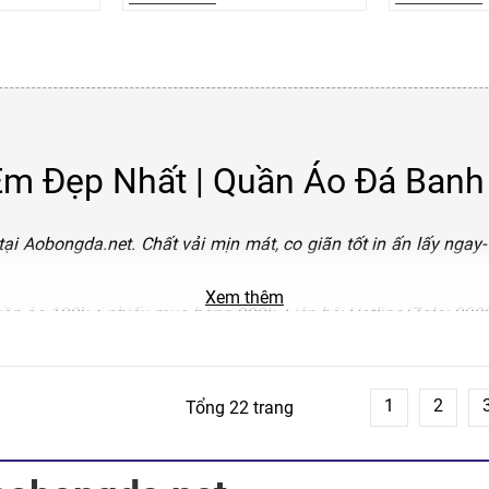
Em Đẹp Nhất | Quần Áo Đá Banh
 Aobongda.net. Chất vải mịn mát, co giãn tốt in ấn lấy nga
Xem thêm
ần áo 120k + phiếu mua hàng 200k. Liên hệ: Hotline/Zalo: 098
1
2
Tổng 22 trang