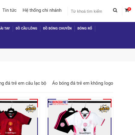
0
Tin tức
Hệ thống chi nhánh
ÀI TAY
ĐỒ CẦU LÔNG
ĐỒ BÓNG CHUYỀN
BÓNG RỔ
g đá trẻ em câu lạc bộ
Áo bóng đá trẻ em không logo
 TỤC MUA HÀNG