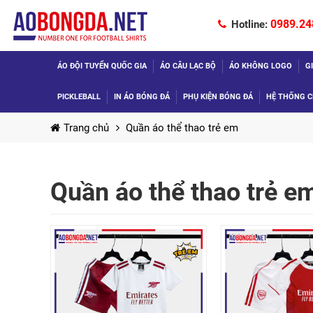
0989.24
Hotline:
ÁO ĐỘI TUYỂN QUỐC GIA
ÁO CÂU LẠC BỘ
ÁO KHÔNG LOGO
G
PICKLEBALL
IN ÁO BÓNG ĐÁ
PHỤ KIỆN BÓNG ĐÁ
HỆ THỐNG C
Trang chủ
Quần áo thể thao trẻ em
Quần áo thể thao trẻ e